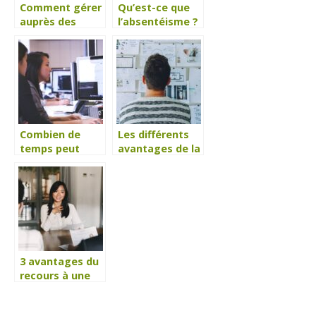
Comment gérer
Qu’est-ce que
auprès des
l’absentéisme ?
salariés une
communication
de crise ?
Combien de
Les différents
temps peut
avantages de la
durer un mi-
mobilité interne
temps
dans une
thérapeutique ?
entreprise
3 avantages du
recours à une
agence de
recrutement