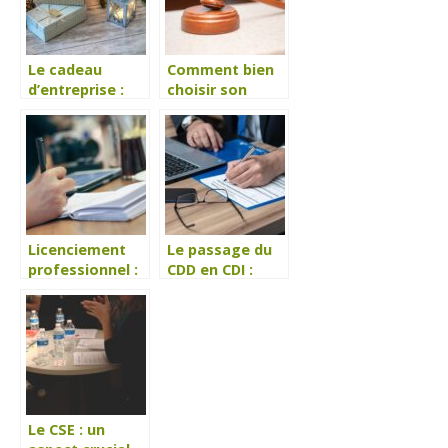
Le cadeau
Comment bien
d’entreprise :
choisir son
comment être
avocat en droit
novateur ?
du travail ?
Licenciement
Le passage du
professionnel :
CDD en CDI :
proposez
avenant ou
l’outplacement
nouveau
à votre salarié
contrat ?
Le CSE : un