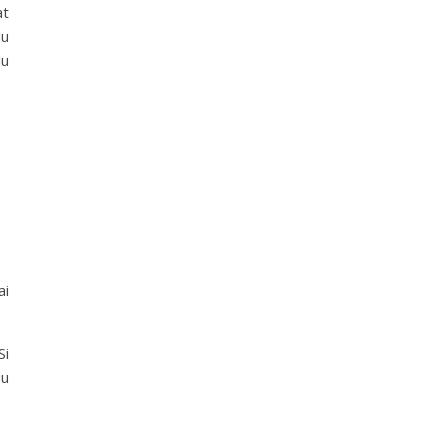
at
du
du
ai
Si
du