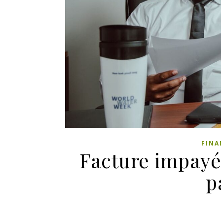
FINA
Facture impayé
p