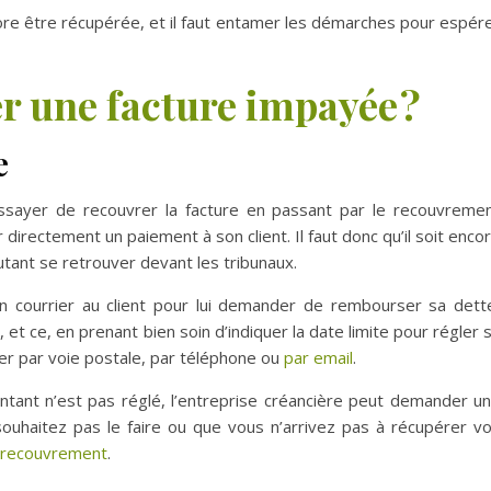
re être récupérée, et il faut entamer les démarches pour espér
 une facture impayée ?
e
essayer de recouvrer la facture en passant par le recouvreme
irectement un paiement à son client. Il faut donc qu’il soit enco
tant se retrouver devant les tribunaux.
un courrier au client pour lui demander de rembourser sa dett
t ce, en prenant bien soin d’indiquer la date limite pour régler 
uer par voie postale, par téléphone ou
par email
.
ontant n’est pas réglé, l’entreprise créancière peut demander u
uhaitez pas le faire ou que vous n’arrivez pas à récupérer v
 recouvrement
.