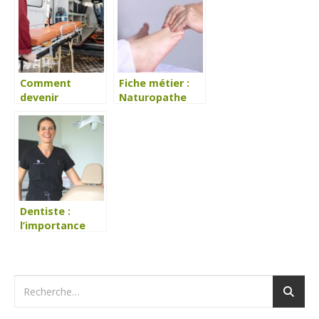
Comment
Fiche métier :
devenir
Naturopathe
ambulancier ?
Dentiste :
l’importance
d’avoir une
tenue propre et
confortable au
quotidien