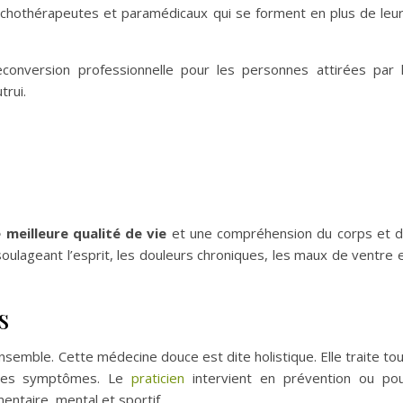
sychothérapeutes et paramédicaux qui se forment en plus de leu
conversion professionnelle pour les personnes attirées par 
trui.
meilleure qualité de vie
et une compréhension du corps et 
soulageant l’esprit, les douleurs chroniques, les maux de ventre 
s
nsemble. Cette médecine douce est dite holistique. Elle traite to
e les symptômes. Le
praticien
intervient en prévention ou po
mentaire, mental et sportif.