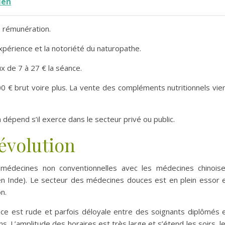
ien
e rémunération.
xpérience et la notoriété du naturopathe.
ux de 7 à 27 € la séance.
 € brut voire plus. La vente des compléments nutritionnels vie
 dépend s’il exerce dans le secteur privé ou public.
’évolution
 médecines non conventionnelles avec les médecines chinois
(en Inde). Le secteur des médecines douces est en plein essor 
n.
rence est rude et parfois déloyale entre des soignants diplômés 
s. L’amplitude des horaires est très large et s’étend les soirs, l