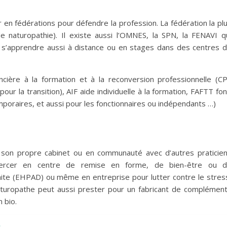
n fédérations pour défendre la profession. La fédération la pl
e naturopathie). Il existe aussi l’OMNES, la SPN, la FENAVI q
t s’apprendre aussi à distance ou en stages dans des centres 
ncière à la formation et à la reconversion professionnelle (C
ur la transition), AIF aide individuelle à la formation, FAFTT fo
emporaires, et aussi pour les fonctionnaires ou indépendants …)
ns son propre cabinet ou en communauté avec d’autres praticie
xercer en centre de remise en forme, de bien-être ou 
raite (EHPAD) ou même en entreprise pour lutter contre le stres
naturopathe peut aussi prester pour un fabricant de complémen
 bio.