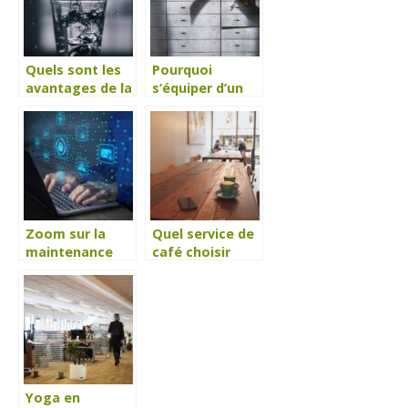
Quels sont les
Pourquoi
avantages de la
s’équiper d’un
location d’une
coffre-fort dans
fontaine à eau
sa société ?
pour son
entreprise ?
Zoom sur la
Quel service de
maintenance
café choisir
informatique en
pour vos
entreprise
salariés en
entreprise ?
Yoga en