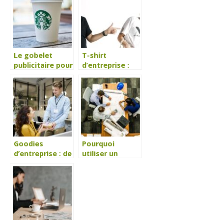
Le gobelet
T-shirt
publicitaire pour
d’entreprise :
se démarquer
comment
lors des
fidéliser clients
évènements
et salariés ?
d’entreprise
Goodies
Pourquoi
d’entreprise : de
utiliser un
quoi ont besoin
porte-brochure
vos
en entreprise ?
collaborateurs ?