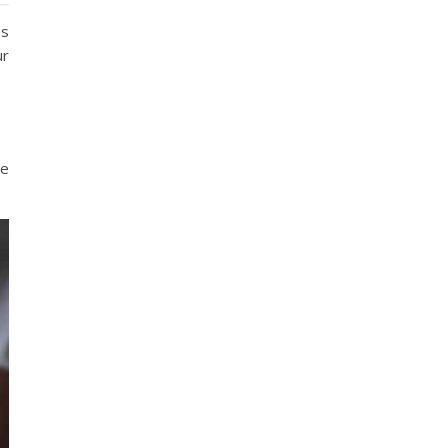
es
ur
ne