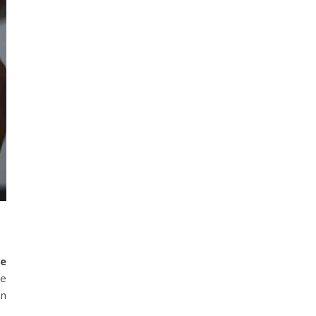
de
ie
on