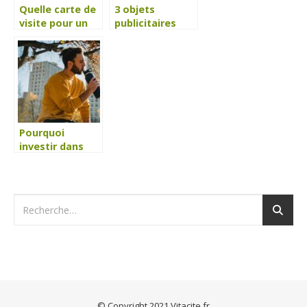
Quelle carte de
3 objets
visite pour un
publicitaires
institut de bien-
que vos clients
être ?
utiliseront au
quotidien
Pourquoi
investir dans
des Sweat
personnalisés
pour son
entreprise ?
© Copyright 2021 Vitacite.fr