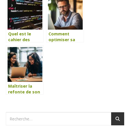
Quel est le
Comment
cahier des
optimiser sa
charges lors de
prospection
la création d’un
commerciale ?
site internet ?
Maîtriser la
refonte de son
site internet
sans stress