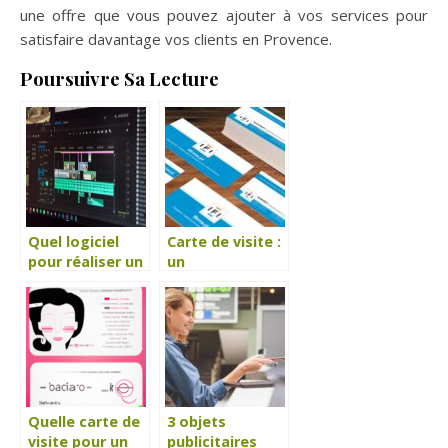
une offre que vous pouvez ajouter à vos services pour
satisfaire davantage vos clients en Provence.
Poursuivre Sa Lecture
Quel logiciel
Carte de visite :
pour réaliser un
un
montage vidéo
indispensable
pour son
même à l’heure
entreprise ?
du digital
Quelle carte de
3 objets
visite pour un
publicitaires