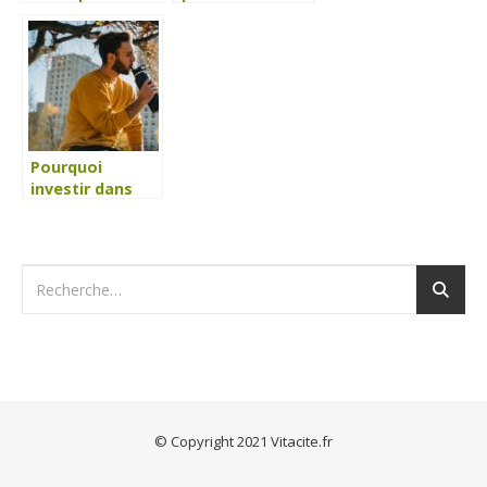
institut de bien-
que vos clients
être ?
utiliseront au
quotidien
Pourquoi
investir dans
des Sweat
personnalisés
pour son
entreprise ?
© Copyright 2021 Vitacite.fr