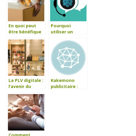
En quoi peut
Pourquoi
être bénéfique
utiliser un
l’asile colis pour
chatbot pour
votre entreprise
son site
?
internet ?
La PLV digitale :
Kakemono
l’avenir du
publicitaire :
marketing et de
Outil essentiel
la vente ?
pour les salons
et expositions
Comment