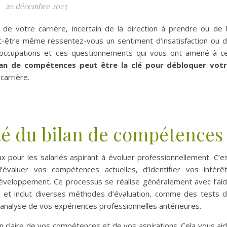
20 décembre 2023
de votre carrière, incertain de la direction à prendre ou de 
-être même ressentez-vous un sentiment d’insatisfaction ou 
réoccupations et ces questionnements qui vous ont amené à c
lan de compétences peut être la clé pour débloquer vot
carrière.
té du bilan de compétences
x pour les salariés aspirant à évoluer professionnellement. C’e
évaluer vos compétences actuelles, d’identifier vos intérê
éveloppement. Ce processus se réalise généralement avec l’ai
lle et inclut diverses méthodes d’évaluation, comme des tests 
l’analyse de vos expériences professionnelles antérieures.
sion claire de vos compétences et de vos aspirations. Cela vous ai