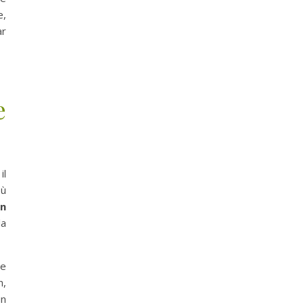
e,
ar
e
il
où
en
la
ne
n,
un