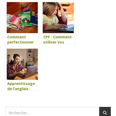
TOEFL à
des langues
distance ?
réinventé
Comment
CPF : Comment
perfectionner
utiliser vos
son anglais
heures de
professionnel ?
formation pour
suivre une
formation en
anglais à
distance ?
Apprentissage
de l’anglais :
avantages des
formations à
domicile