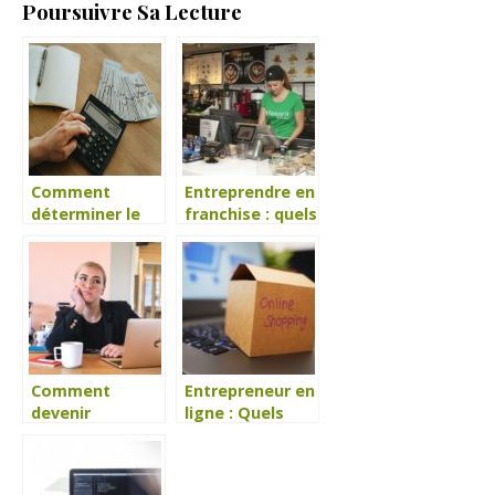
Poursuivre Sa Lecture
Comment
Entreprendre en
déterminer le
franchise : quels
capital social
avantages ?
d’une SCI ?
Comment
Entrepreneur en
devenir
ligne : Quels
travailleur
sont vos
indépendant ?
besoins pour un
site d’e-