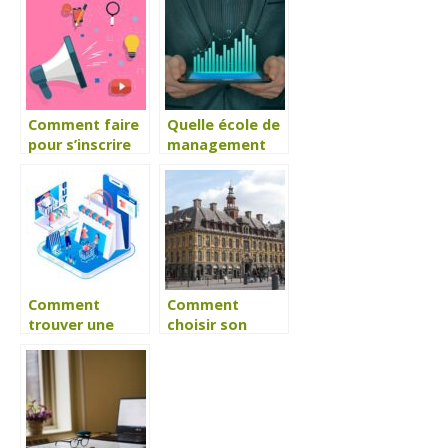
Comment faire
Quelle école de
pour s’inscrire
management
dans une école
choisir à Aix-en-
de
Provence ?
communication
à Metz ?
Comment
Comment
trouver une
choisir son
école de
école de
commerce à
commerce à
Genève ?
Lille ?