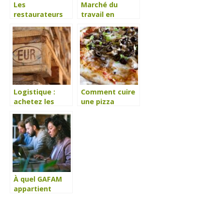
Les
Marché du
restaurateurs
travail en
ont besoin
France : quel est
d’une machine à
le paysage
glaçons
actuel ?
professionnelle
Logistique :
Comment cuire
achetez les
une pizza
bonnes palettes
congelée sans
utiliser de four
au boulot ?
À quel GAFAM
appartient
LinkedIn ?