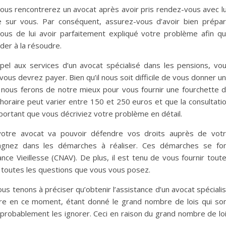
ous rencontrerez un avocat après avoir pris rendez-vous avec lu
e sur vous. Par conséquent, assurez-vous d’avoir bien prépa
ous de lui avoir parfaitement expliqué votre problème afin qu’
er à la résoudre.
pel aux services d’un avocat spécialisé dans les pensions, vo
ous devrez payer. Bien qu’il nous soit difficile de vous donner u
 nous ferons de notre mieux pour vous fournir une fourchette 
 horaire peut varier entre 150 et 250 euros et que la consultati
important que vous décriviez votre problème en détail.
 votre avocat va pouvoir défendre vos droits auprès de vot
agnez dans les démarches à réaliser. Ces démarches se fo
e Vieillesse (CNAV). De plus, il est tenu de vous fournir tout
à toutes les questions que vous vous posez.
ous tenons à préciser qu’obtenir l’assistance d’un avocat spéciali
aire en ce moment, étant donné le grand nombre de lois qui so
probablement les ignorer. Ceci en raison du grand nombre de lo