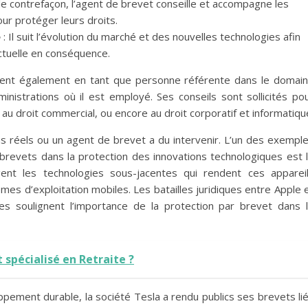
 de contrefaçon, l’agent de brevet conseille et accompagne les
our protéger leurs droits.
e
: Il suit l’évolution du marché et des nouvelles technologies afin
ectuelle en conséquence.
ervient également en tant que personne référente dans le domai
nistrations où il est employé. Ses conseils sont sollicités po
 au droit commercial, ou encore au droit corporatif et informatiqu
as réels ou un agent de brevet a du intervenir. L’un des exempl
brevets dans la protection des innovations technologiques est 
t les technologies sous-jacentes qui rendent ces apparei
èmes d’exploitation mobiles. Les batailles juridiques entre Apple 
 soulignent l’importance de la protection par brevet dans 
t spécialisé en Retraite ?
ppement durable, la société Tesla a rendu publics ses brevets li